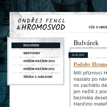
VŠE O HR
Bulvárek
BULVÁREK
MERTOVINY
20.02.2017
KRÍŽEM KRÁŽEM 2012
Podoby Hromo
KRÍŽEM KRÁŽEM 2011
Milí příznivci
ŠŇŮRA S JABLKONÍ
nastalo po nár
mi zachtělo d
jen nežili z p
bezmála deset
Hančino mateř