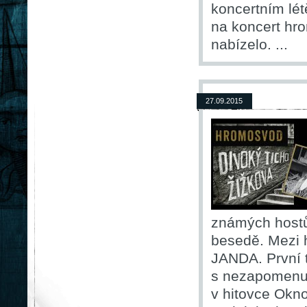
koncertním lét
na koncert hr
nabízelo. ...
27.09.2015
známých hostů.
besedě. Mezi 
JANDA. První t
s nezapomenut
v hitovce Okno